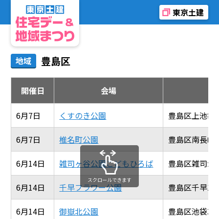
東京土建
豊島区
地域
開催日
会場
6月7日
くすのき公園
豊島区上池袋4-
6月7日
椎名町公園
豊島区南長崎1-
6月14日
雑司ヶ谷公園こどもひろば
豊島区雑司が谷2
スクロールできます
6月14日
千早フラワー公園
豊島区千早1-8
6月14日
御嶽北公園
豊島区池袋3-44