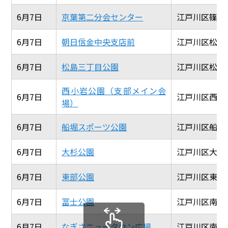
6月7日
京葉第二分会センター
江戸川区篠崎町
6月7日
朝日信金中央支店前
江戸川区松江3-
6月7日
松島三丁目公園
江戸川区松島3-
西小岩公園（支部メイン会
6月7日
江戸川区西小岩
場）
6月7日
船堀スポーツ公園
江戸川区船堀6-
6月7日
大杉公園
江戸川区大杉1-
6月7日
東部公園
江戸川区東瑞江1
6月7日
冨士公園
江戸川区南葛西
6月7日
なぎさニュータウン広場
江戸川区南葛西