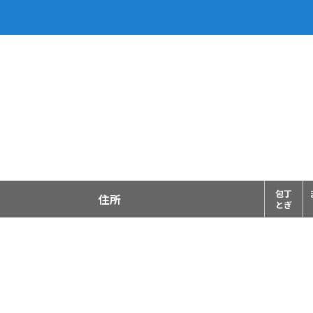
包丁
住所
とぎ