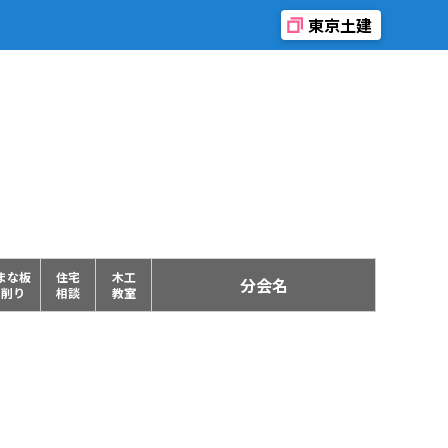
東京土建
まな板
住宅
木工
分会名
削り
相談
教室